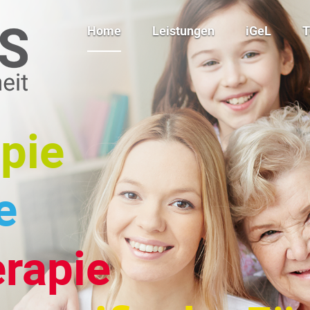
Home
Leistungen
iGeL
Ergotherapie
Kinesio-Tape
Logopädie
Klassische Massagen
Physiotherapie
Manuelle
pie
Lymphdrainagen
Autismusspezifische
Förderung
Babymassagekurs
Cranio Sacral Therapie
e
rapie