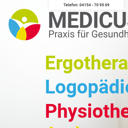
Telefon: 04154 - 70 95 69
Ergothera
Logopädi
Physiothe