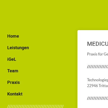
Home
MEDIC
Leistungen
Praxis für G
iGeL
Team
Technologie
Praxis
22946 Tritt
Kontakt