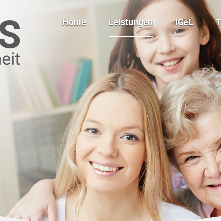
Home
Leistungen
iGeL
Ergotherapie
Kinesio-Tape
Logopädie
Klassische Massagen
Physiotherapie
Manuelle
Lymphdrainagen
Autismusspezifische
Förderung
Babymassagekurs
Cranio Sacral Therapie