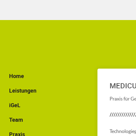
Home
MEDIC
Leistungen
Praxis für G
iGeL
Team
Technologie
Praxis