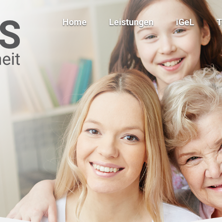
Home
Leistungen
iGeL
Ergotherapie
Kinesio-Tape
Logopädie
Klassische Massagen
Physiotherapie
Manuelle
Lymphdrainagen
Autismusspezifische
Förderung
Babymassagekurs
Cranio Sacral Therapie