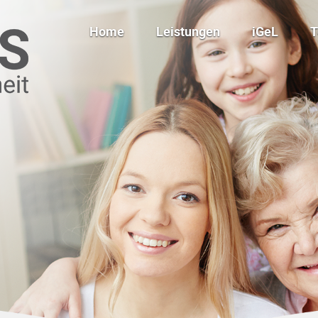
Home
Leistungen
iGeL
Ergotherapie
Kinesio-Tape
Logopädie
Klassische Massagen
Physiotherapie
Manuelle
Lymphdrainagen
Autismusspezifische
Förderung
Babymassagekurs
Cranio Sacral Therapie