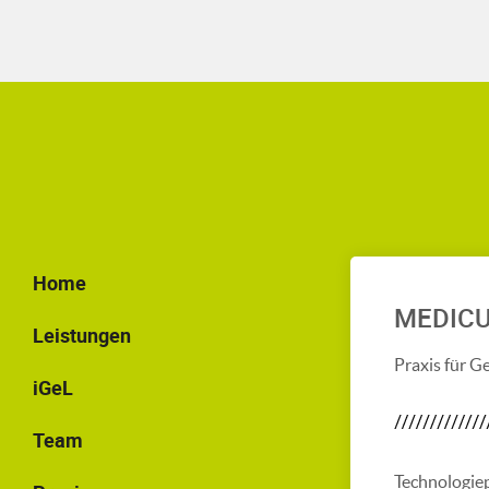
Home
MEDIC
Leistungen
Praxis für G
iGeL
Team
Technologie